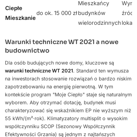
Mieszkańcy
Wymi
Ciepłe
do ok. 15 000 zł
budynków
źródł
Mieszkanie
wielorodzinnych
lokalu
Warunki techniczne WT 2021 a nowe
budownictwo
Dla osób budujących nowe domy, kluczowe są
warunki techniczne WT 2021
. Standard ten wymusza
na inwestorach stosowanie rozwiązań o bardzo niskim
zapotrzebowaniu na energię pierwotną. W tym
kontekście program "Moje Ciepło" staje się naturalnym
wyborem. Aby otrzymać dotację, budynek musi
charakteryzować się wskaźnikiem EP nie wyższym niż
55 kWh/(m²·rok). Klimatyzatory multisplit o wysokim
współczynniku SCOP (Sezonowy Współczynnik
Efektywności Grzania) są jednym z najtańszych