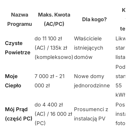
Kl
Nazwa
Maks. Kwota
Dla kogo?
w
Programu
(AC/PC)
tec
do 11 100 zł
Właściciele
Likwi
Czyste
(AC) / 135k zł
istniejących
stare
Powietrze
(kompleksowo)
domów
lista
Podw
Moje
7 000 zł - 21
Nowe domy
stand
Ciepło
000 zł
jednorodzinne
55
kWh/(
do 4 400 zł
Posia
Mój Prąd
Prosumenci z
(AC) / 16 000 zł
instal
(część PC)
instalacją PV
(PC)
fotow