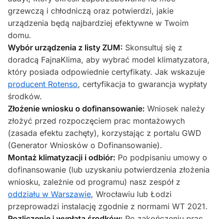
grzewczą i chłodniczą oraz potwierdzi, jakie
urządzenia będą najbardziej efektywne w Twoim
domu.
Wybór urządzenia z listy ZUM:
Skonsultuj się z
doradcą FajnaKlima, aby wybrać model klimatyzatora,
który posiada odpowiednie certyfikaty. Jak wskazuje
producent Rotenso
, certyfikacja to gwarancja wypłaty
środków.
Złożenie wniosku o dofinansowanie:
Wniosek należy
złożyć przed rozpoczęciem prac montażowych
(zasada efektu zachęty), korzystając z portalu GWD
(Generator Wniosków o Dofinansowanie).
Montaż klimatyzacji i odbiór:
Po podpisaniu umowy o
dofinansowanie (lub uzyskaniu potwierdzenia złożenia
wniosku, zależnie od programu) nasz zespół z
oddziału w Warszawie
, Wrocławiu lub Łodzi
przeprowadzi instalację zgodnie z normami WT 2021.
Rozliczenie i wypłata środków:
Po zakończeniu prac