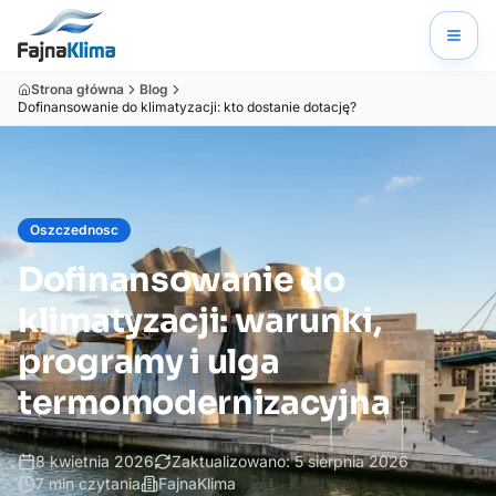
Strona główna
Blog
Dofinansowanie do klimatyzacji: kto dostanie dotację?
Oszczednosc
Dofinansowanie do
klimatyzacji: warunki,
programy i ulga
termomodernizacyjna
8 kwietnia 2026
Zaktualizowano:
5 sierpnia 2026
7
min czytania
FajnaKlima