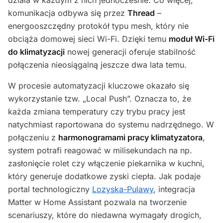
działa w każdym z nich jednocześnie. Co więcej,
komunikacja odbywa się przez
Thread
–
energooszczędny protokół typu mesh, który nie
obciąża domowej sieci Wi-Fi. Dzięki temu
moduł Wi-Fi
do klimatyzacji
nowej generacji oferuje stabilność
połączenia nieosiągalną jeszcze dwa lata temu.
W procesie automatyzacji kluczowe okazało się
wykorzystanie tzw. „Local Push”. Oznacza to, że
każda zmiana temperatury czy trybu pracy jest
natychmiast raportowana do systemu nadrzędnego. W
połączeniu z
harmonogramami pracy klimatyzatora
,
system potrafi reagować w milisekundach na np.
zasłonięcie rolet czy włączenie piekarnika w kuchni,
który generuje dodatkowe zyski ciepła. Jak podaje
portal technologiczny
Lozyska-Pulawy
, integracja
Matter w Home Assistant pozwala na tworzenie
scenariuszy, które do niedawna wymagały drogich,