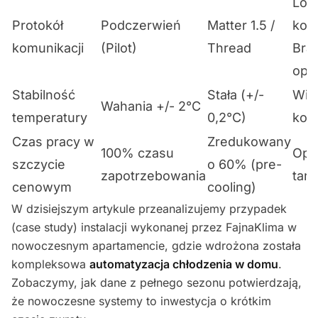
Lok
Protokół
Podczerwień
Matter 1.5 /
kont
komunikacji
(Pilot)
Thread
Bra
opó
Stabilność
Stała (+/-
Wię
Wahania +/- 2°C
temperatury
0,2°C)
kom
Czas pracy w
Zredukowany
100% czasu
Opt
szczycie
o 60% (pre-
zapotrzebowania
tar
cenowym
cooling)
W dzisiejszym artykule przeanalizujemy przypadek
(case study) instalacji wykonanej przez FajnaKlima w
nowoczesnym apartamencie, gdzie wdrożona została
kompleksowa
automatyzacja chłodzenia w domu
.
Zobaczymy, jak dane z pełnego sezonu potwierdzają,
że nowoczesne systemy to inwestycja o krótkim