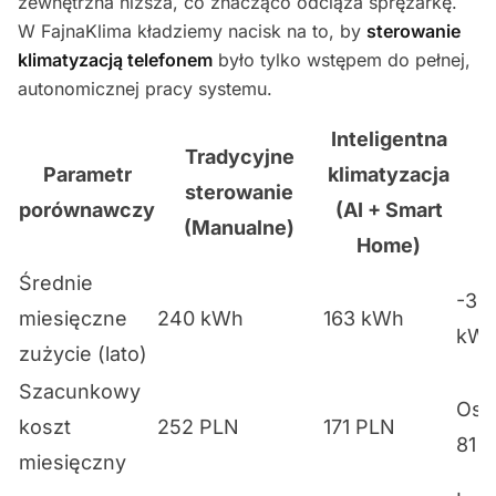
zewnętrzna niższa, co znacząco odciąża sprężarkę.
W FajnaKlima kładziemy nacisk na to, by
sterowanie
klimatyzacją telefonem
było tylko wstępem do pełnej,
autonomicznej pracy systemu.
Inteligentna
Tradycyjne
Parametr
klimatyzacja
R
sterowanie
porównawczy
(AI + Smart
(Manualne)
Home)
Średnie
-32
miesięczne
240 kWh
163 kWh
kWh
zużycie (lato)
Szacunkowy
Osz
koszt
252 PLN
171 PLN
81 
miesięczny