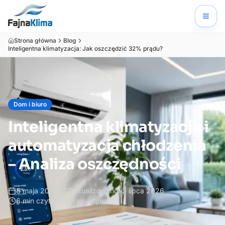
Strona główna
Blog
Inteligentna klimatyzacja: Jak oszczędzić 32% prądu?
Dom i biuro
Inteligentna klimatyzacja i
automatyzacja chłodzenia
– Analiza oszczędności
8 maja 2026
Zaktualizowano:
3 lipca 2026
6
min czytania
FajnaKlima