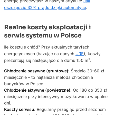
energią przeczytasz w naszym artykule:
Jak
oszczędzić 32% prądu dzięki automatyce
.
Realne koszty eksploatacji i
serwis systemu w Polsce
Ile kosztuje chłód? Przy aktualnych taryfach
energetycznych (bazując na danych
URE
), koszty
prezentują się następująco dla domu 150 m²:
Chłodzenie pasywne (gruntowe):
Średnio 30–60 zł
miesięcznie – to najtańsza metoda chłodzenia
budynków w Polsce.
Chłodzenie aktywne (powietrzne):
Od 180 do 350 zł
miesięcznie przy intensywnym użytkowaniu w upalne
dni.
Koszty serwisu:
Regularny przegląd przed sezonem