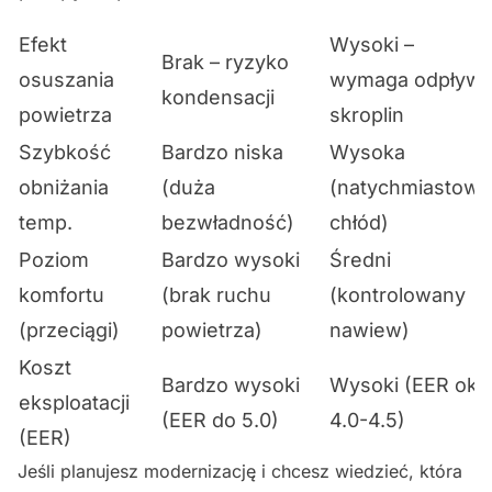
Efekt
Wysoki –
Brak – ryzyko
osuszania
wymaga odpływ
kondensacji
powietrza
skroplin
Szybkość
Bardzo niska
Wysoka
obniżania
(duża
(natychmiastowy
temp.
bezwładność)
chłód)
Poziom
Bardzo wysoki
Średni
komfortu
(brak ruchu
(kontrolowany
(przeciągi)
powietrza)
nawiew)
Koszt
Bardzo wysoki
Wysoki (EER ok.
eksploatacji
(EER do 5.0)
4.0-4.5)
(EER)
Jeśli planujesz modernizację i chcesz wiedzieć, która