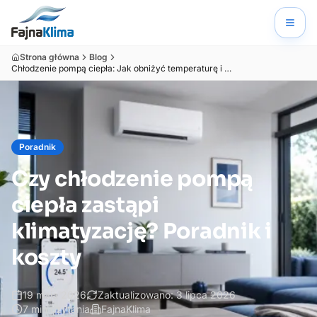
Strona główna
Blog
Chłodzenie pompą ciepła: Jak obniżyć temperaturę i koszty?
Poradnik
Czy chłodzenie pompą
ciepła zastąpi
klimatyzację? Poradnik i
koszty
19 maja 2026
Zaktualizowano:
3 lipca 2026
7
min czytania
FajnaKlima