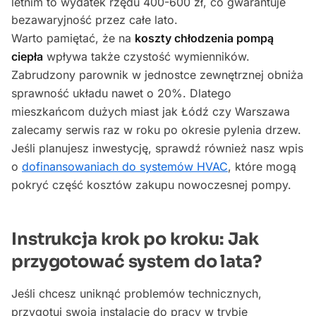
letnim to wydatek rzędu 400-600 zł, co gwarantuje
bezawaryjność przez całe lato.
Warto pamiętać, że na
koszty chłodzenia pompą
ciepła
wpływa także czystość wymienników.
Zabrudzony parownik w jednostce zewnętrznej obniża
sprawność układu nawet o 20%. Dlatego
mieszkańcom dużych miast jak Łódź czy Warszawa
zalecamy serwis raz w roku po okresie pylenia drzew.
Jeśli planujesz inwestycję, sprawdź również nasz wpis
o
dofinansowaniach do systemów HVAC
, które mogą
pokryć część kosztów zakupu nowoczesnej pompy.
Instrukcja krok po kroku: Jak
przygotować system do lata?
Jeśli chcesz uniknąć problemów technicznych,
przygotuj swoją instalację do pracy w trybie