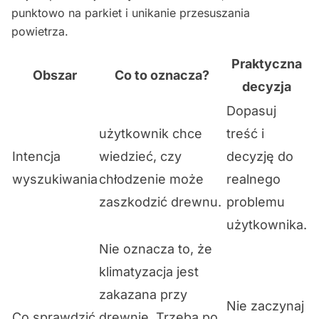
punktowo na parkiet i unikanie przesuszania
powietrza.
Praktyczna
Obszar
Co to oznacza?
decyzja
Dopasuj
użytkownik chce
treść i
Intencja
wiedzieć, czy
decyzję do
wyszukiwania
chłodzenie może
realnego
zaszkodzić drewnu.
problemu
użytkownika.
Nie oznacza to, że
klimatyzacja jest
zakazana przy
Nie zaczynaj
Co sprawdzić
drewnie. Trzeba po