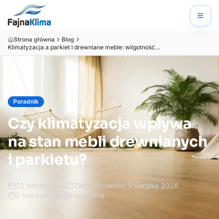
Strona główna
Blog
Klimatyzacja a parkiet i drewniane meble: wilgotność bez szkód
Poradnik
Czy klimatyzacja wpływa
na stan mebli drewnianych
i parkietu?
22 lutego 2024
Zaktualizowano:
5 sierpnia 2026
2
min czytania
FajnaKlima