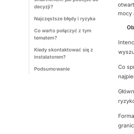
otwart
decyzji?
mocy 
Najczęstsze błędy i ryzyka
Ob
Co warto połączyć z tym
tematem?
Intenc
Kiedy skontaktować się z
wyszu
instalatorem?
Co sp
Podsumowanie
najpi
Głów
ryzyk
Forma
grani