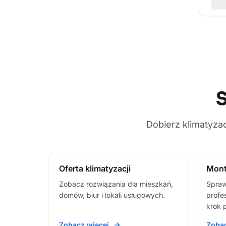
S
Dobierz klimatyza
Oferta klimatyzacji
Mont
Zobacz rozwiązania dla mieszkań,
Spraw
domów, biur i lokali usługowych.
profes
krok 
Zobacz więcej
Zobac