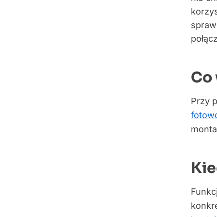
korzys
sprawd
połącz
Co 
Przy 
fotowo
montaż
Kie
Funkcj
konkre