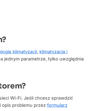
m?
ogie klimatyzacji
,
klimatyzacja i
 na jednym parametrze, tylko uwzględnia
atorem?
 sieci Wi-Fi. Jeśli chcesz sprawdzić
tki opis problemu przez
formularz