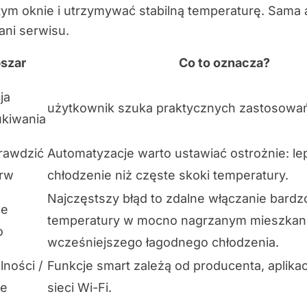
ym oknie i utrzymywać stabilną temperaturę. Sama a
ani serwisu.
szar
Co to oznacza?
ja
użytkownik szuka praktycznych zastosowań 
kiwania
rawdzić
Automatyzacje warto ustawiać ostrożnie: le
erw
chłodzenie niż częste skoki temperatury.
Najczęstszy błąd to zdalne włączanie bardzo
ne
temperatury w mocno nagrzanym mieszkani
o
wcześniejszego łagodnego chłodzenia.
lności /
Funkcje smart zależą od producenta, aplikacji
ce
sieci Wi-Fi.