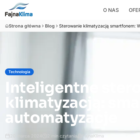
O NAS
OFE
Strona główna
Blog
Sterowanie klimatyzacją smartfonem: W
Technologia
Inteligentne ster
klimatyzacją: smar
automatyzacje
20 marca 2024
2
min czytania
FajnaKlima