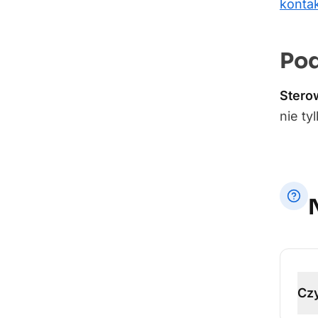
konta
Po
Stero
nie ty
Czy