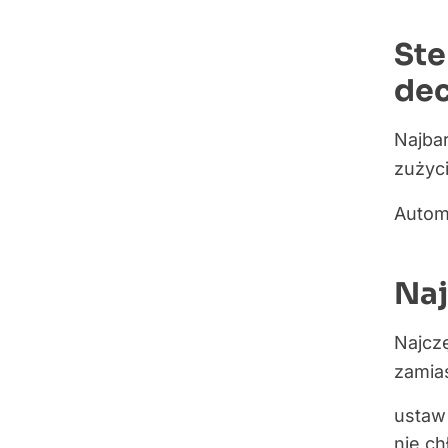
Ste
dec
Najba
zużyci
Automa
Naj
Najcz
zamia
ustaw
nie ch