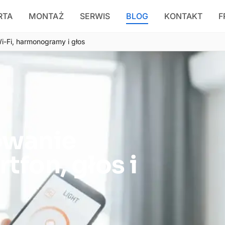
RTA
MONTAŻ
SERWIS
BLOG
KONTAKT
F
i-Fi, harmonogramy i głos
owanie
tfon, głos i