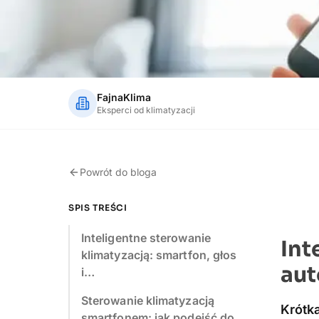
FajnaKlima
Eksperci od klimatyzacji
Powrót do bloga
SPIS TREŚCI
Inteligentne sterowanie
Int
klimatyzacją: smartfon, głos
aut
i…
Sterowanie klimatyzacją
Krótk
smartfonem: jak podejść do