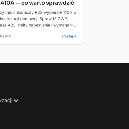
410A — co warto sprawdzić
zynnik chłodniczy R32 wypiera R410A w
limatyzacji domowej. Sprawdź GWP,
lasę A2L, limity napełnienia i wymagania
-gas przed zakupem.
12
min
Czytaj
yzacji w