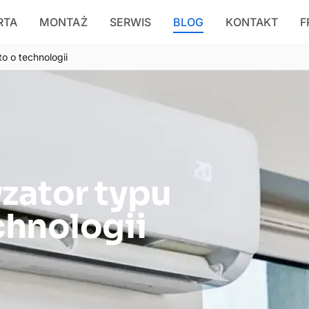
RTA
MONTAŻ
SERWIS
BLOG
KONTAKT
F
to o technologii
yzator typu
chnologii