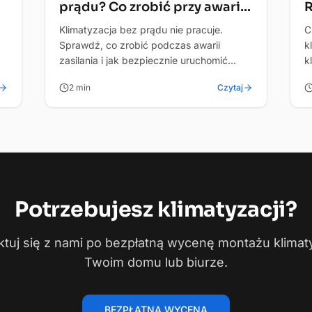
prądu? Co zrobić przy awarii
R
zasilania
Klimatyzacja bez prądu nie pracuje.
C
Sprawdź, co zrobić podczas awarii
k
zasilania i jak bezpiecznie uruchomić
k
w
system po powrocie energii.
F
2
min
Czytaj
Potrzebujesz
klimatyzacji?
tuj się z nami po bezpłatną wycenę montażu klimat
Twoim domu lub biurze.
BEZPŁATNA WYCENA