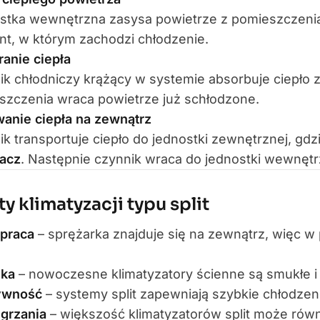
stka wewnętrzna zasysa powietrze z pomieszczenia
nt, w którym zachodzi chłodzenie.
anie ciepła
k chłodniczy krążący w systemie absorbuje ciepło z
szczenia wraca powietrze już schłodzone.
anie ciepła na zewnątrz
k transportuje ciepło do jednostki zewnętrznej, gd
lacz
. Następnie czynnik wraca do jednostki wewnętrz
ty klimatyzacji typu split
 praca
– sprężarka znajduje się na zewnątrz, więc w 
yka
– nowoczesne klimatyzatory ścienne są smukłe i 
ywność
– systemy split zapewniają szybkie chłodzenie
 grzania
– większość klimatyzatorów split może rów