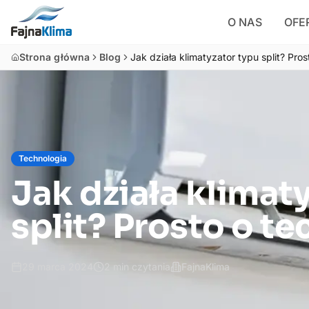
O NAS
OFE
Strona główna
Blog
Jak działa klimatyzator typu split? Pros
Technologia
Jak działa klimat
split? Prosto o te
29 marca 2024
2
min czytania
FajnaKlima