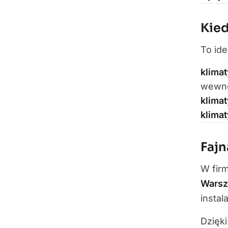
Kied
To ide
klimat
wewnę
klima
klimat
Fajn
W fir
Wars
instal
Dzięk