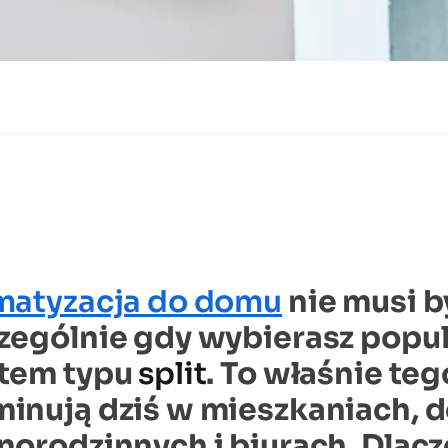
matyzacja do domu
nie musi 
zególnie gdy wybierasz popul
tem typu
split
. To właśnie te
inują dziś w mieszkaniach,
norodzinnych i biurach. Dlacz