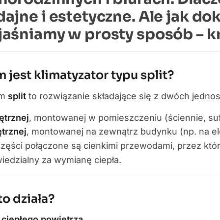
ajne i estetyczne. Ale jak dok
aśniamy w prosty sposób – kr
 jest klimatyzator typu split?
em
split
to rozwiązanie składające się z dwóch jednos
trznej
, montowanej w pomieszczeniu (ściennie, su
trznej
, montowanej na zewnątrz budynku (np. na ele
części połączone są cienkimi przewodami, przez kt
iedzialny za wymianę ciepła.
to działa?
 ciepłego powietrza