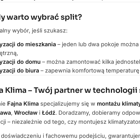
y warto wybrać split?
alny wybór, jeśli szukasz:
yzacji do mieszkania
– jeden lub dwa pokoje można 
trzną,
tyzacji do domu
– można zamontować kilka jednostek
yzacji do biura
– zapewnia komfortową temperaturę 
a Klima – Twój partner w technologii 
mie
Fajna Klima
specjalizujemy się w
montażu klimaty
zawa
,
Wrocław
i
Łódź
. Doradzamy, dobieramy odpowi
acji – niezależnie od tego, czy montujesz klimatyzat
i doświadczeniu i fachowemu podejściu, gwarantuj