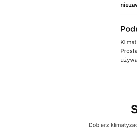
nieza
Pod
Klimat
Prost
używać
S
Dobierz klimatyza