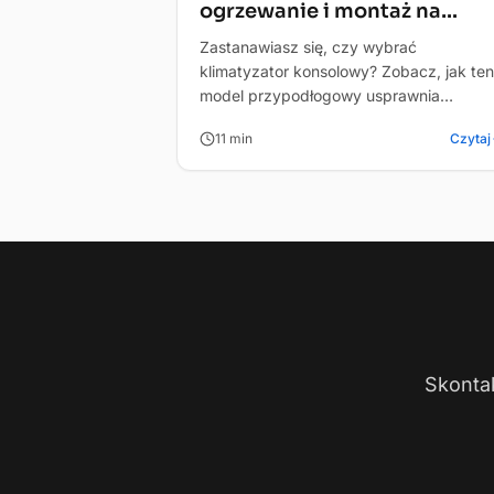
ogrzewanie i montaż na
poddaszu
Zastanawiasz się, czy wybrać
klimatyzator konsolowy? Zobacz, jak ten
model przypodłogowy usprawnia
ogrzewanie i rozwiązuje problem skosó
11
min
Czytaj
na poddaszu.
Skontak