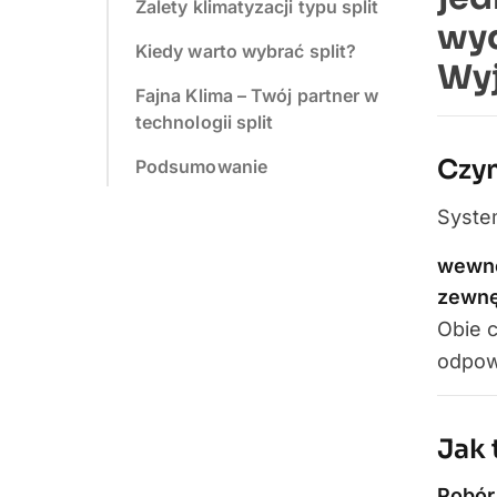
Zalety klimatyzacji typu split
wyd
Kiedy warto wybrać split?
Wyj
Fajna Klima – Twój partner w
technologii split
Czym
Podsumowanie
Syst
wewnę
zewnę
Obie 
odpow
Jak 
Pobór