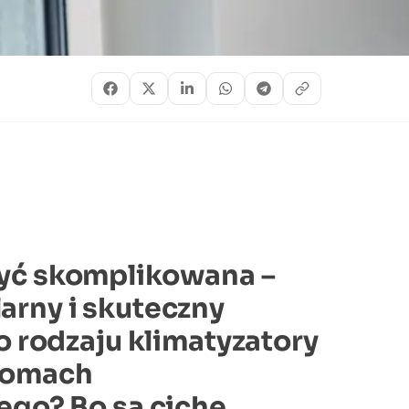
być skomplikowana –
arny i skuteczny
go rodzaju klimatyzatory
 domach
ego? Bo są ciche,