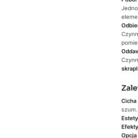
Jedno
eleme
Odbier
Czynni
pomie
Oddaw
Czynni
skrap
Zale
Cicha
szum.
Estet
Efekt
Opcja