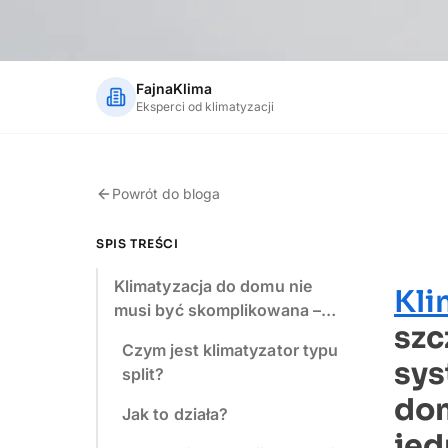
FajnaKlima
Eksperci od klimatyzacji
Powrót do bloga
SPIS TREŚCI
Klimatyzacja do domu nie
Kli
musi być skomplikowana –…
szc
Czym jest klimatyzator typu
sys
split?
dom
Jak to działa?
jed