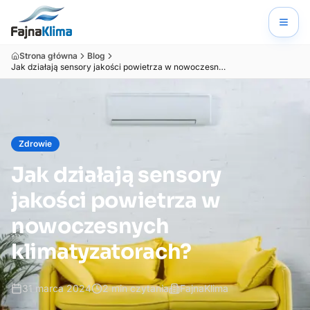
Strona główna
Blog
Jak działają sensory jakości powietrza w nowoczesnych klimatyzatorach?
Zdrowie
Jak działają sensory
jakości powietrza w
nowoczesnych
klimatyzatorach?
31 marca 2024
2
min czytania
FajnaKlima