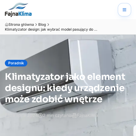
Strona główna
Blog
Klimatyzator design: jak wybrać model pasujący do wnętrza
Poradnik
Klimatyzator jako element
designu: kiedy urządzenie
może zdobić wnętrze
29 lipca 2024
2
min czytania
FajnaKlima