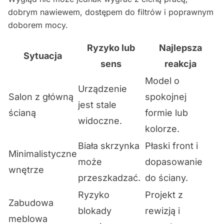
dobrym nawiewem, dostępem do filtrów i poprawnym
doborem mocy.
Ryzyko lub
Najlepsza
Sytuacja
sens
reakcja
Model o
Urządzenie
Salon z główną
spokojnej
jest stale
ścianą
formie lub
widoczne.
kolorze.
Biała skrzynka
Płaski front i
Minimalistyczne
może
dopasowanie
wnętrze
przeszkadzać.
do ściany.
Ryzyko
Projekt z
Zabudowa
blokady
rewizją i
meblowa