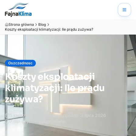
Strona główna
Blog
Koszty eksploatacji klimatyzacji: Ile prądu zużywa?
Oszczednosc
Koszty eksploatacji
klimatyzacji: Ile prądu
zużywa?
5 kwietnia 2026
Zaktualizowano:
3 lipca 2026
7
min czytania
FajnaKlima