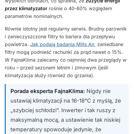
wysokich obrotach, co sprawia, że
zużycie energii
przez klimatyzator
rośnie o 40-60% względem
parametrów nominalnych.
Równie istotny jest regularny serwis. Brudny parownik
i zanieczyszczone filtry to bariera dla przepływu
powietrza.
Jak podają badania Milts Air
, zaniedbane
filtry mogą podnieść rachunki za prąd nawet o 15%.
W FajnaKlima zalecamy co najmniej dwa przeglądy w
roku – przed sezonem letnim i zimowym (jeśli
klimatyzacja służy również do grzania).
Porada eksperta FajnaKlima:
Nigdy nie
ustawiaj klimatyzacji na 16-18°C z myślą, że
„szybciej schłodzi”. Inwerter i tak ruszy z
maksymalną mocą, a ustawienie tak niskiej
temperatury spowoduje jedynie, że