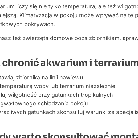
arium liczy się nie tylko temperatura, ale też wilgotn
iejszą. Klimatyzacja w pokoju może wpływać na te 
iatkowych pokrywach.
 masz też zwierzęta domowe poza zbiornikiem, spr
 chronić akwarium i terrariu
tawiaj zbiornika na linii nawiewu
temperaturę wody lub terrarium niezależnie
luj wilgotność przy gatunkach tropikalnych
j gwałtownego schładzania pokoju
rażliwych gatunkach skonsultuj warunki ze specjali
dy warto skonsultować monta