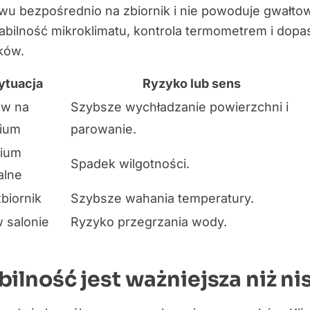
wu bezpośrednio na zbiornik i nie powoduje gwałto
stabilność mikroklimatu, kontrola termometrem i d
ków.
ytuacja
Ryzyko lub sens
w na
Szybsze wychładzanie powierzchni i
ium
parowanie.
rium
Spadek wilgotności.
alne
biornik
Szybsze wahania temperatury.
w salonie
Ryzyko przegrzania wody.
bilność jest ważniejsza niż n