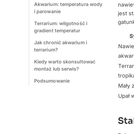
Akwarium: temperatura wody
nawie
i parowanie
jest 
gatun
Terrarium: wilgotność i
gradient temperatur
S
Jak chronić akwarium i
Nawie
terrarium?
akwar
Kiedy warto skonsultować
Terra
montaż lub serwis?
tropik
Podsumowanie
Mały z
Upał 
Sta