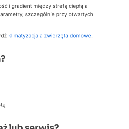
ość i gradient między strefą ciepłą a
parametry, szczególnie przy otwartych
awdź
klimatyzacja a zwierzęta domowe
.
m?
stą
ż lub serwis?