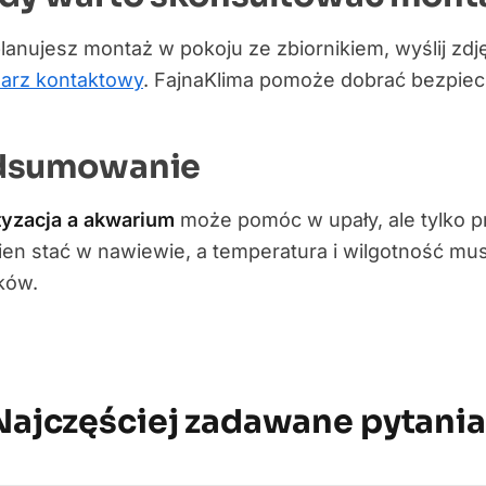
planujesz montaż w pokoju ze zbiornikiem, wyślij zdj
larz kontaktowy
. FajnaKlima pomoże dobrać bezpie
dsumowanie
tyzacja a akwarium
może pomóc w upały, ale tylko pr
ien stać w nawiewie, a temperatura i wilgotność mu
ków.
Najczęściej zadawane pytania