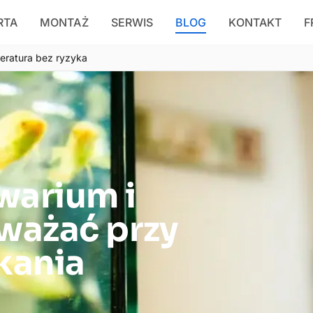
RTA
MONTAŻ
SERWIS
BLOG
KONTAKT
F
peratura bez ryzyka
warium i
uważać przy
kania