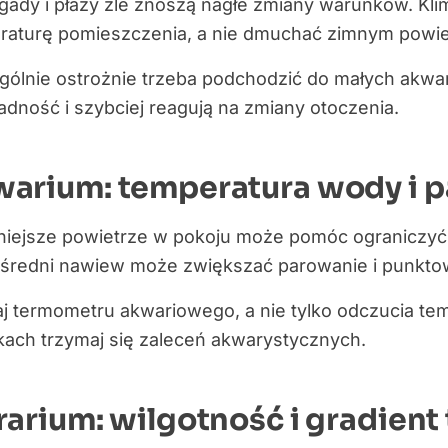
gady i płazy źle znoszą nagłe zmiany warunków. Kli
raturę pomieszczenia, a nie dmuchać zimnym powiet
ólnie ostrożnie trzeba podchodzić do małych akwari
dność i szybciej reagują na zmiany otoczenia.
arium: temperatura wody i 
niejsze powietrze w pokoju może pomóc ograniczyć
średni nawiew może zwiększać parowanie i punkto
j termometru akwariowego, a nie tylko odczucia te
kach trzymaj się zaleceń akwarystycznych.
rarium: wilgotność i gradient