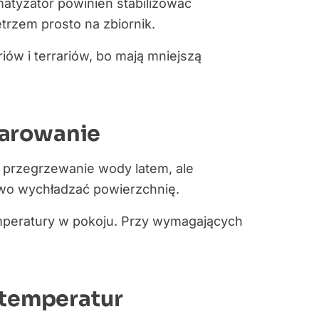
matyzator powinien stabilizować
rzem prosto na zbiornik.
ów i terrariów, bo mają mniejszą
parowanie
 przegrzewanie wody latem, ale
wo wychładzać powierzchnię.
mperatury w pokoju. Przy wymagających
 temperatur