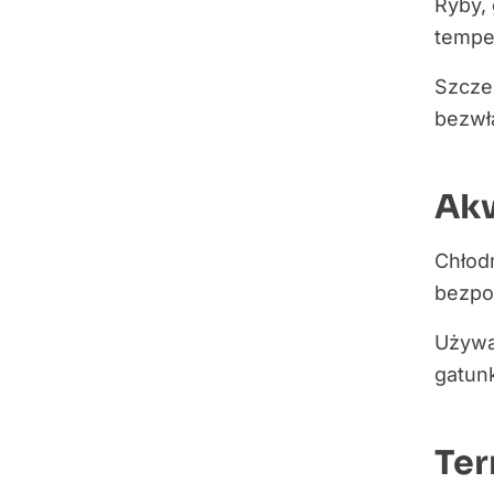
Ryby, 
tempe
Szczeg
bezwła
Akw
Chłod
bezpo
Używa
gatun
Ter