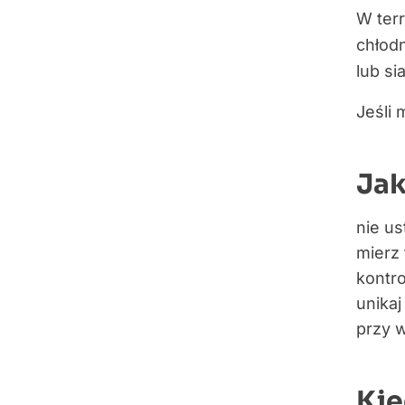
W terr
chłodn
lub s
Jeśli
Jak
nie us
mierz 
kontro
unika
przy w
Kie