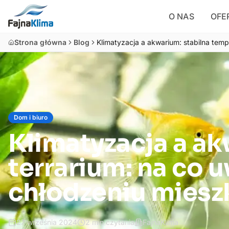
O NAS
OFE
Strona główna
Blog
Klimatyzacja a akwarium: stabilna tem
Dom i biuro
Klimatyzacja a ak
terrarium: na co 
chłodzeniu miesz
27 września 2024
2
min czytania
FajnaKlima