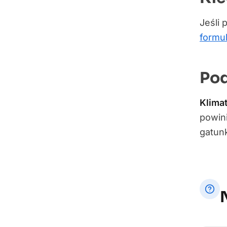
Jeśli 
formu
Po
Klima
powin
gatun