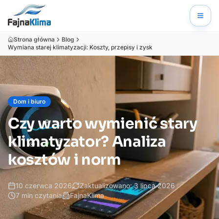
Strona główna
Blog
Wymiana starej klimatyzacji: Koszty, przepisy i zysk
Dom i biuro
Czy warto wymienić stary
klimatyzator? Analiza
kosztów i norm
10 czerwca 2026
Zaktualizowano:
3 lipca 2026
7
min czytania
FajnaKlima