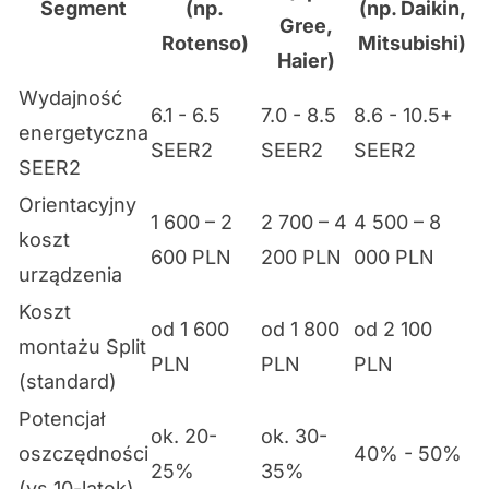
Segment
(np.
(np. Daikin,
Gree,
Rotenso)
Mitsubishi)
Haier)
Wydajność
6.1 - 6.5
7.0 - 8.5
8.6 - 10.5+
energetyczna
SEER2
SEER2
SEER2
SEER2
Orientacyjny
1 600 – 2
2 700 – 4
4 500 – 8
koszt
600 PLN
200 PLN
000 PLN
urządzenia
Koszt
od 1 600
od 1 800
od 2 100
montażu Split
PLN
PLN
PLN
(standard)
Potencjał
ok. 20-
ok. 30-
oszczędności
40% - 50%
25%
35%
(vs 10-latek)