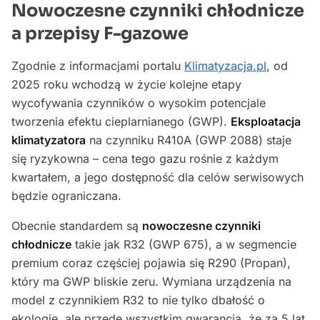
Nowoczesne czynniki chłodnicze
a przepisy F-gazowe
Zgodnie z informacjami portalu
Klimatyzacja.pl
, od
2025 roku wchodzą w życie kolejne etapy
wycofywania czynników o wysokim potencjale
tworzenia efektu cieplarnianego (GWP).
Eksploatacja
klimatyzatora
na czynniku R410A (GWP 2088) staje
się ryzykowna – cena tego gazu rośnie z każdym
kwartałem, a jego dostępność dla celów serwisowych
będzie ograniczana.
Obecnie standardem są
nowoczesne czynniki
chłodnicze
takie jak R32 (GWP 675), a w segmencie
premium coraz częściej pojawia się R290 (Propan),
który ma GWP bliskie zeru. Wymiana urządzenia na
model z czynnikiem R32 to nie tylko dbałość o
ekologię, ale przede wszystkim gwarancja, że za 5 lat