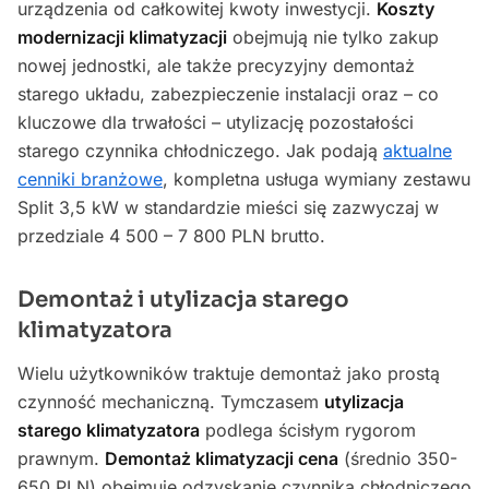
urządzenia od całkowitej kwoty inwestycji.
Koszty
modernizacji klimatyzacji
obejmują nie tylko zakup
nowej jednostki, ale także precyzyjny demontaż
starego układu, zabezpieczenie instalacji oraz – co
kluczowe dla trwałości – utylizację pozostałości
starego czynnika chłodniczego. Jak podają
aktualne
cenniki branżowe
, kompletna usługa wymiany zestawu
Split 3,5 kW w standardzie mieści się zazwyczaj w
przedziale 4 500 – 7 800 PLN brutto.
Demontaż i utylizacja starego
klimatyzatora
Wielu użytkowników traktuje demontaż jako prostą
czynność mechaniczną. Tymczasem
utylizacja
starego klimatyzatora
podlega ścisłym rygorom
prawnym.
Demontaż klimatyzacji cena
(średnio 350-
650 PLN) obejmuje odzyskanie czynnika chłodniczego