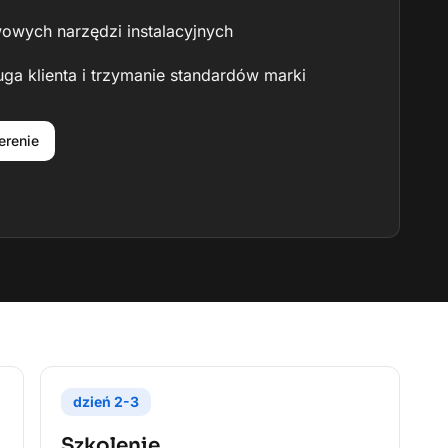
owych narzędzi instalacyjnych
ga klienta i trzymanie standardów marki
erenie
dzień
2-3
Szkolenie