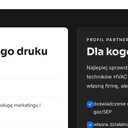
PROFIL PARTNE
ego druku
Dla kog
Najlepiej sprawd
techników HVAC i
własną firmę, al
doświadczenie 
bsługę marketingu i
gaz/SEP
własna działal