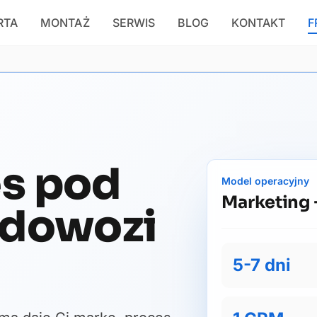
RTA
MONTAŻ
SERWIS
BLOG
KONTAKT
F
es pod
Model operacyjny
Marketing 
 dowozi
5-7 dni