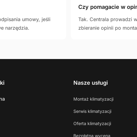
Czy pomagacie w opin
odpisania umowy, jeśli
Tak. Centrala prowadzi w
e narzędzia.
zbieranie opinii po monta
ki
Nasze usługi
na
Montaż klimatyzacji
Serwis klimatyzacji
Oferta klimatyzacji
Bezpłatna wycena