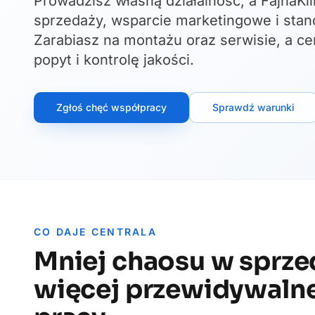
Prowadzisz własną działalność, a FajnaKl
sprzedaży, wsparcie marketingowe i stan
Zarabiasz na montażu oraz serwisie, a c
popyt i kontrolę jakości.
Zgłoś chęć współpracy
Sprawdź warunki
CO DAJE CENTRALA
Mniej chaosu w sprze
więcej przewidywaln