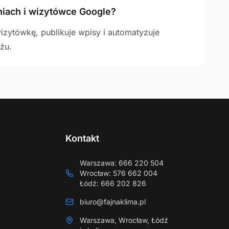
iach i wizytówce Google?
izytówkę, publikuje wpisy i automatyzuje
żu.
Kontakt
Warszawa
:
666 220 504
Wrocław
:
576 662 004
Łódź
:
666 202 826
biuro@fajnaklima.pl
Warszawa, Wrocław, Łódź