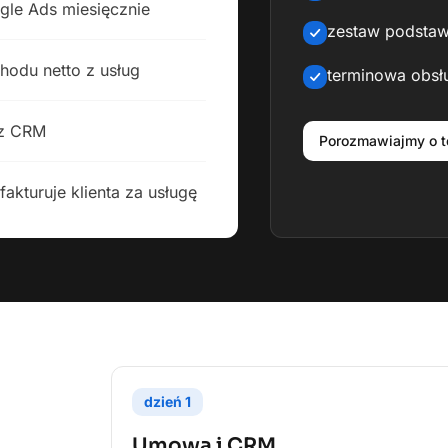
ogle Ads miesięcznie
zestaw podstaw
hodu netto z usług
terminowa obsłu
 z CRM
Porozmawiajmy o t
fakturuje klienta za usługę
dzień
1
Umowa i CRM