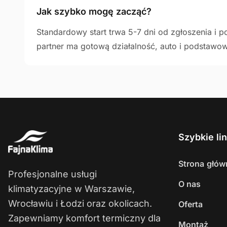
Jak szybko mogę zacząć?
Standardowy start trwa 5-7 dni od zgłoszenia i p
partner ma gotową działalność, auto i podstawow
Szybkie lin
Strona głów
Profesjonalne usługi
O nas
klimatyzacyjne w Warszawie,
Wrocławiu i Łodzi oraz okolicach.
Oferta
Zapewniamy komfort termiczny dla
Montaż