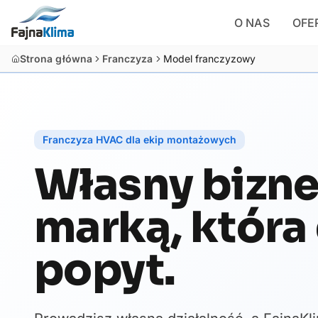
O NAS
OFE
Strona główna
Franczyza
Model franczyzowy
Franczyza HVAC dla ekip montażowych
Własny bizn
marką, która
popyt.