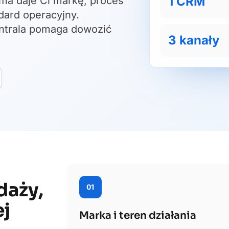
1 CRM
ima daje Ci markę, proces
dard operacyjny.
entrala pomaga dowozić
3 kanały
daży,
01
ej
Marka i teren działania