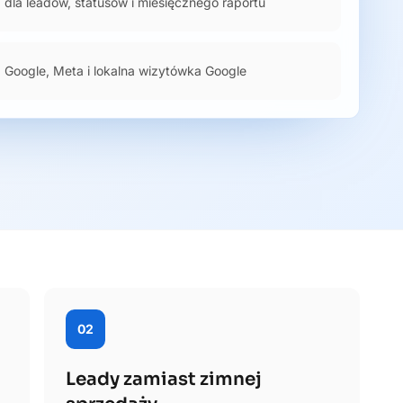
dla leadów, statusów i miesięcznego raportu
Google, Meta i lokalna wizytówka Google
02
Leady zamiast zimnej