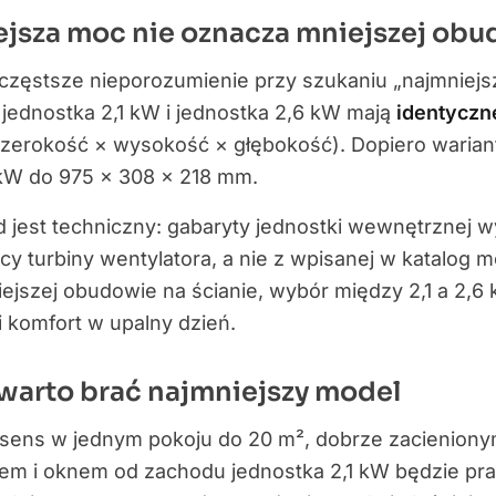
jsza moc nie oznacza mniejszej ob
częstsze nieporozumienie przy szukaniu „najmniejsze
jednostka 2,1 kW i jednostka 2,6 kW mają
identyczn
zerokość × wysokość × głębokość). Dopiero wariant
 kW do 975 × 308 × 218 mm.
jest techniczny: gabaryty jednostki wewnętrznej w
cy turbiny wentylatora, a nie z wpisanej w katalog mo
ejszej obudowie na ścianie, wybór między 2,1 a 2,6
 komfort w upalny dzień.
warto brać najmniejszy model
 sens w jednym pokoju do 20 m², dobrze zacieniony
em i oknem od zachodu jednostka 2,1 kW będzie pra