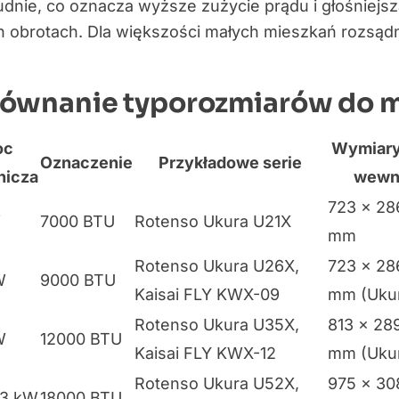
dnie, co oznacza wyższe zużycie prądu i głośniejsz
ch obrotach. Dla większości małych mieszkań rozsą
ównanie typorozmiarów do m
oc
Wymiary
Oznaczenie
Przykładowe serie
nicza
wewn
723 × 28
W
7000 BTU
Rotenso Ukura U21X
mm
Rotenso Ukura U26X,
723 × 28
W
9000 BTU
Kaisai FLY KWX-09
mm (Uku
Rotenso Ukura U35X,
813 × 28
W
12000 BTU
Kaisai FLY KWX-12
mm (Uku
Rotenso Ukura U52X,
975 × 30
,3 kW
18000 BTU