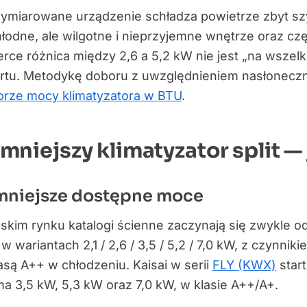
ymiarowane urządzenie schładza powietrze zbyt sz
hłodne, ale wilgotne i nieprzyjemne wnętrze oraz cz
rce różnica między 2,6 a 5,2 kW nie jest „na wszel
rtu. Metodykę doboru z uwzględnieniem nasłoneczn
rze mocy klimatyzatora w BTU
.
mniejszy klimatyzator split —
mniejsze dostępne moce
skim rynku katalogi ścienne zaczynają się zwykle od
w wariantach 2,1 / 2,6 / 3,5 / 5,2 / 7,0 kW, z czynn
klasą A++ w chłodzeniu. Kaisai w serii
FLY (KWX)
star
ma 3,5 kW, 5,3 kW oraz 7,0 kW, w klasie A++/A+.