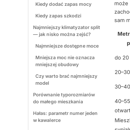
może 
Kiedy dodać zapas mocy
zachod
Kiedy zapas szkodzi
sam m
Najmniejszy klimatyzator split
Metr
— jak nisko można zejść?
p
Najmniejsze dostępne moce
Mniejsza moc nie oznacza
do 20
mniejszej obudowy
20–30
Czy warto brać najmniejszy
model
30–40
Porównanie typorozmiarów
40–55
do małego mieszkania
otwar
Hałas: parametr numer jeden
w kawalerce
Miesz
sypial