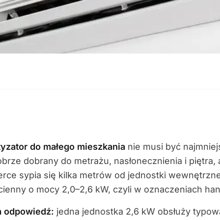
tyzator do małego mieszkania
nie musi być najmnie
brze dobrany do metrażu, nasłonecznienia i piętra,
rce sypia się kilka metrów od jednostki wewnętrzne
 ścienny o mocy 2,0–2,6 kW, czyli w oznaczeniach h
a odpowiedź:
jedna jednostka 2,6 kW obsłuży typową