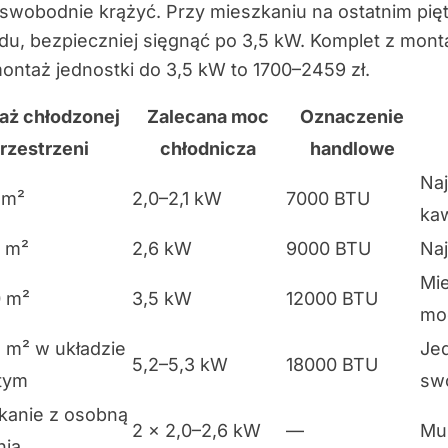
swobodnie krążyć. Przy mieszkaniu na ostatnim pięt
u, bezpieczniej sięgnąć po 3,5 kW. Komplet z mont
ontaż jednostki do 3,5 kW to 1700–2459 zł.
aż chłodzonej
Zalecana moc
Oznaczenie
rzestrzeni
chłodnicza
handlowe
Naj
 m²
2,0–2,1 kW
7000 BTU
ka
 m²
2,6 kW
9000 BTU
Naj
Mi
 m²
3,5 kW
12000 BTU
mo
 m² w układzie
Jed
5,2–5,3 kW
18000 BTU
tym
swo
kanie z osobną
2 × 2,0–2,6 kW
—
Mul
nią