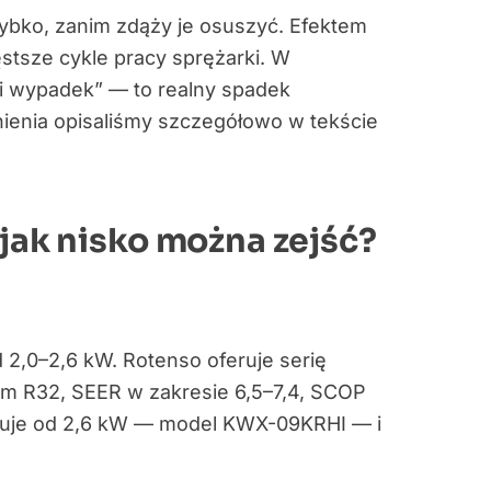
ybko, zanim zdąży je osuszyć. Efektem
ęstsze cykle pracy sprężarki. W
ki wypadek” — to realny spadek
ienia opisaliśmy szczegółowo w tekście
 jak nisko można zejść?
 2,0–2,6 kW. Rotenso oferuje serię
ikiem R32, SEER w zakresie 6,5–7,4, SCOP
tuje od 2,6 kW — model KWX-09KRHI — i