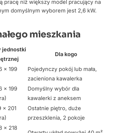
ą pracę niż większy model pracujący na
dnym domyślnym wyborem jest 2,6 kW.
ałego mieszkania
 jednostki
Dla kogo
ętrznej
6 × 199
Pojedynczy pokój lub mała,
zacieniona kawalerka
6 × 199
Domyślny wybór dla
ra)
kawalerki z aneksem
9 × 201
Ostatnie piętro, duże
ra)
przeszklenia, 2 pokoje
8 × 218
Otwarty układ powyżej 40 m²