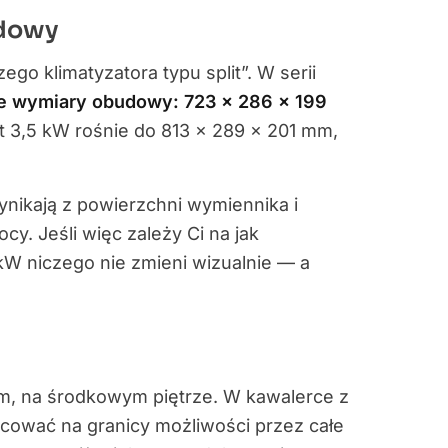
udowy
go klimatyzatora typu split”. W serii
e wymiary obudowy: 723 × 286 × 199
 3,5 kW rośnie do 813 × 289 × 201 mm,
ynikają z powierzchni wymiennika i
cy. Jeśli więc zależy Ci na jak
 kW niczego nie zmieni wizualnie — a
m, na środkowym piętrze. W kawalerce z
cować na granicy możliwości przez całe