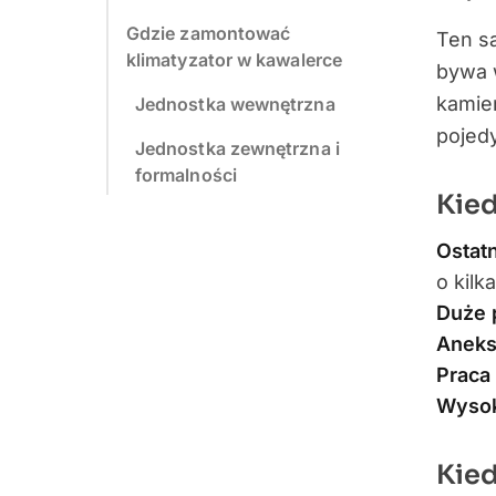
Gdzie zamontować
Ten s
klimatyzator w kawalerce
bywa 
kamie
Jednostka wewnętrzna
pojedy
Jednostka zewnętrzna i
formalności
Kie
Ostat
o kilk
Duże 
Aneks
Praca
Wysok
Kied