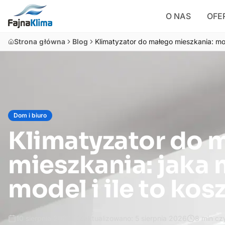
O NAS
OFE
Strona główna
Blog
Klimatyzator do małego mieszkania: m
Dom i biuro
Klimatyzator do 
mieszkania: jaka 
model i ile to kos
10 sierpnia 2024
Zaktualizowano:
5 sierpnia 2026
8
min czy