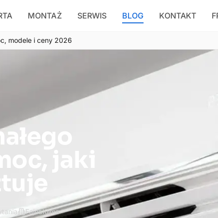
RTA
MONTAŻ
SERWIS
BLOG
KONTAKT
F
oc, modele i ceny 2026
małego
moc, jaki
ztuje
tania
FajnaKlima