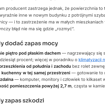
am producent zastrzega jednak, że powierzchnia to 
wyraźnie inne w nowym budynku z potrójnymi szyba
nicy — i to zastrzeżenie ma w małych mieszkaniach
nczy błąd nie ma się gdzie „rozmyć”.
dy dodać zapas mocy
nie piętro pod płaskim dachem
— nagrzewający się s
adziesiąt procent; więcej w poradniku o
klimatyzacji 
przeszklenia od południa i zachodu
bez rolet zewnęt
 kuchenny w tej samej przestrzeni
— gotowanie to re
 zdalna
— komputer, monitory i człowiek to kilkaset
ość pomieszczenia powyżej 2,7 m
, częsta w kamie
y zapas szkodzi