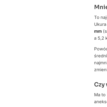
Mnie
To naj
Ukura 
mm
(s
a 5,2
Powód 
średni
najmni
zmieni
Czy 
Ma to
aneks