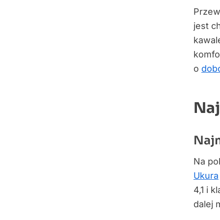
Przew
jest c
kawale
komfo
o
dobo
Naj
Naj
Na pol
Ukura
4,1 i 
dalej 