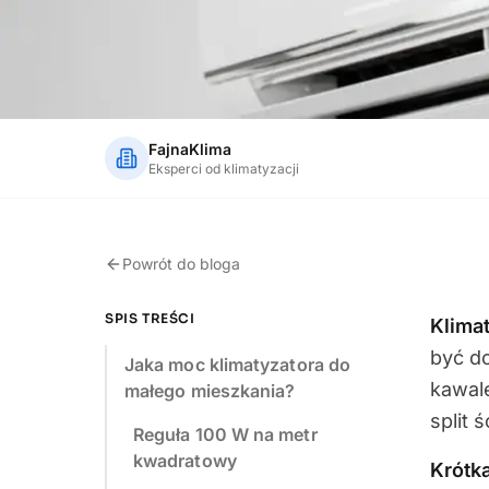
FajnaKlima
Eksperci od klimatyzacji
Powrót do bloga
SPIS TREŚCI
Klima
być do
Jaka moc klimatyzatora do
kawale
małego mieszkania?
split
Reguła 100 W na metr
kwadratowy
Krótk