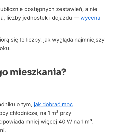
ublicznie dostępnych zestawień, a nie
a, liczby jednostek i dojazdu —
wycena
orą się te liczby, jak wygląda najmniejszy
roku.
go mieszkania?
adniku o tym,
jak dobrać moc
ocy chłodniczej na 1 m² przy
dpowiada mniej więcej 40 W na 1 m³.
ni.