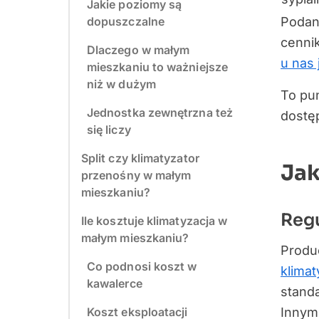
Jakie poziomy są
dopuszczalne
Podan
cennik
Dlaczego w małym
u nas 
mieszkaniu to ważniejsze
niż w dużym
To pun
Jednostka zewnętrzna też
dostęp
się liczy
Split czy klimatyzator
Jak
przenośny w małym
mieszkaniu?
Reg
Ile kosztuje klimatyzacja w
małym mieszkaniu?
Produ
Co podnosi koszt w
klima
kawalerce
stand
Koszt eksploatacji
Innymi