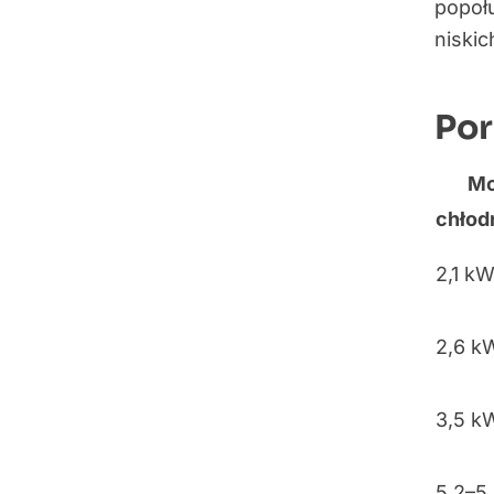
popołu
niski
Por
M
chłod
2,1 k
2,6 k
3,5 k
5,2–5