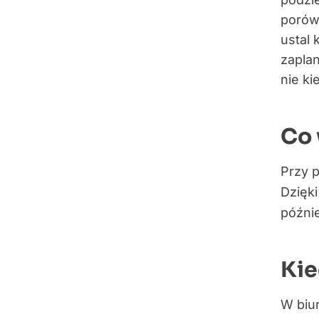
porówn
ustal 
zapla
nie ki
Co 
Przy p
Dzięki
późni
Kie
W biu