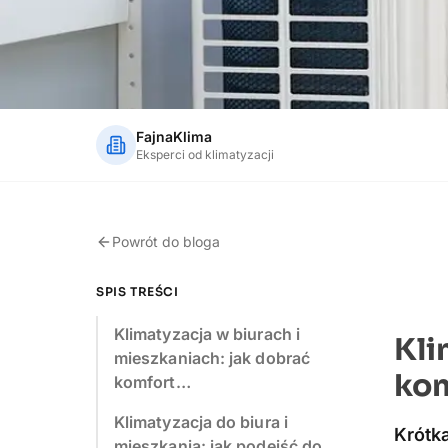
FajnaKlima
Eksperci od klimatyzacji
Powrót do bloga
SPIS TREŚCI
Klimatyzacja w biurach i
Kli
mieszkaniach: jak dobrać
kom
komfort…
Klimatyzacja do biura i
Krótk
mieszkania: jak podejść do