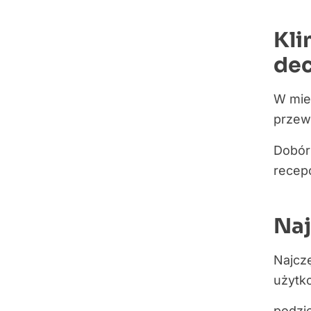
Kli
dec
W mies
przewi
Dobór 
recepc
Naj
Najczę
użytk
podzie