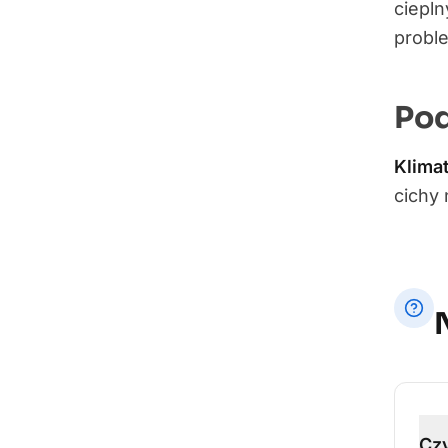
ciepln
probl
Po
Klimat
cichy
Czy