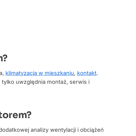
m?
ra,
klimatyzacja w mieszkaniu
,
kontakt
.
 tylko uwzględnia montaż, serwis i
atorem?
datkowej analizy wentylacji i obciążeń