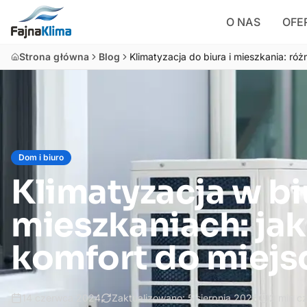
O NAS
OFE
Strona główna
Blog
Klimatyzacja do biura i mieszkania: ró
Dom i biuro
Klimatyzacja w bi
mieszkaniach: ja
komfort do miejs
14 czerwca 2024
Zaktualizowano:
5 sierpnia 2026
2
min cz