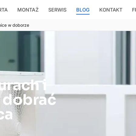
RTA
MONTAŻ
SERWIS
BLOG
KONTAKT
F
żnice w doborze
urach i
k dobrać
ca
ytania
FajnaKlima