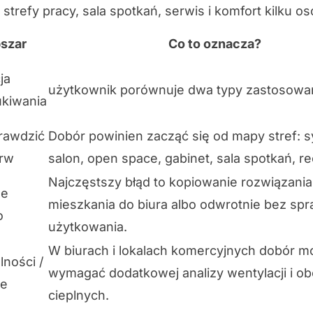
 strefy pracy, sala spotkań, serwis i komfort kilku o
szar
Co to oznacza?
ja
użytkownik porównuje dwa typy zastosowa
kiwania
rawdzić
Dobór powinien zacząć się od mapy stref: sy
erw
salon, open space, gabinet, sala spotkań, re
Najczęstszy błąd to kopiowanie rozwiązania
ne
mieszkania do biura albo odwrotnie bez sp
o
użytkowania.
W biurach i lokalach komercyjnych dobór m
lności /
wymagać dodatkowej analizy wentylacji i ob
ce
cieplnych.