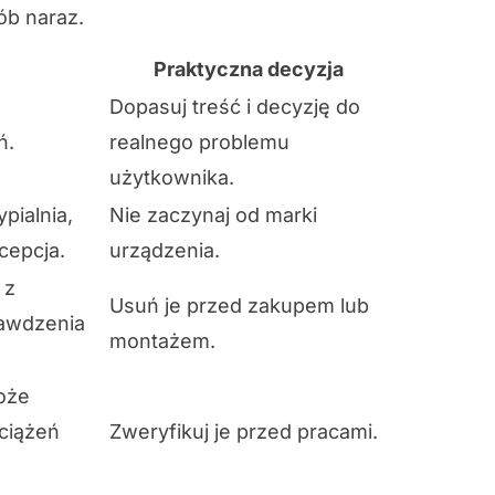
sób naraz.
Praktyczna decyzja
Dopasuj treść i decyzję do
ń.
realnego problemu
użytkownika.
pialnia,
Nie zaczynaj od marki
cepcja.
urządzenia.
 z
Usuń je przed zakupem lub
rawdzenia
montażem.
oże
ciążeń
Zweryfikuj je przed pracami.