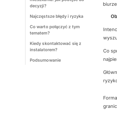
biurze
decyzji?
Najczęstsze błędy i ryzyka
Ob
Co warto połączyć z tym
Intenc
tematem?
wyszu
Kiedy skontaktować się z
instalatorem?
Co sp
najpi
Podsumowanie
Głów
ryzyk
Forma
grani