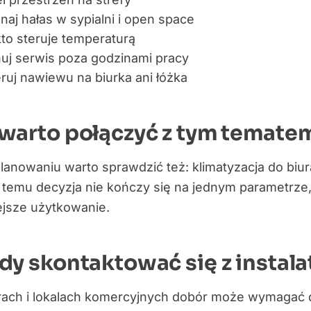
aj hałas w sypialni i open space
kto steruje temperaturą
nuj serwis poza godzinami pracy
eruj nawiewu na biurka ani łóżka
warto połączyć z tym temate
lanowaniu warto sprawdzić też: klimatyzacja do biu
 temu decyzja nie kończy się na jednym parametrze,
ejsze użytkowanie.
dy skontaktować się z instal
rach i lokalach komercyjnych dobór może wymagać do