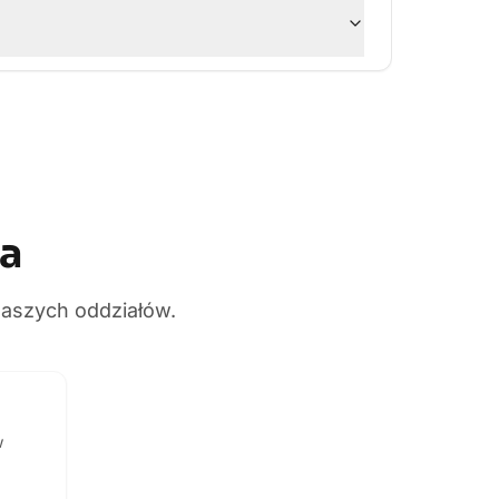
ma
naszych oddziałów.
w